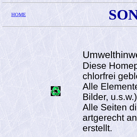
SON
HOME
Umwelthinwe
Diese Homep
chlorfrei gebl
Alle Element
Bilder, u.s.w
Alle Seiten 
artgerecht a
erstellt.